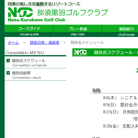
ホーム
＞
競技日程・成績表
＞ 競技会スケジュール
8/6(木） シニ
8/9(日） 愛好会月
8/23(日） 月例競技
理事長杯予選（
8/28(金） 支配人